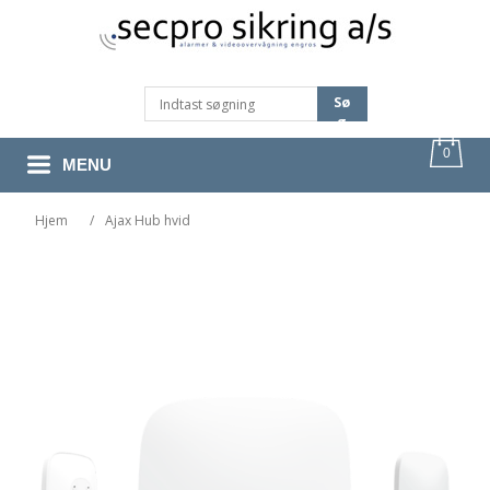
Sø
G
0
MENU
Hjem
/
Ajax Hub hvid