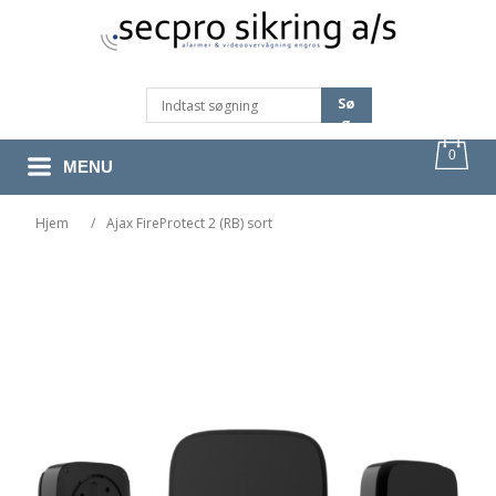
Sø
G
0
MENU
Hjem
/
Ajax FireProtect 2 (RB) sort