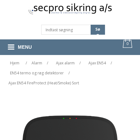
Sø
G
0
MENU
Hjem
/
Alarm
/
Ajax alarm
/
Ajax EN54
/
EN54 termo og røg detektorer
/
Ajax EN54 FireProtect (Heat/Smoke) Sort