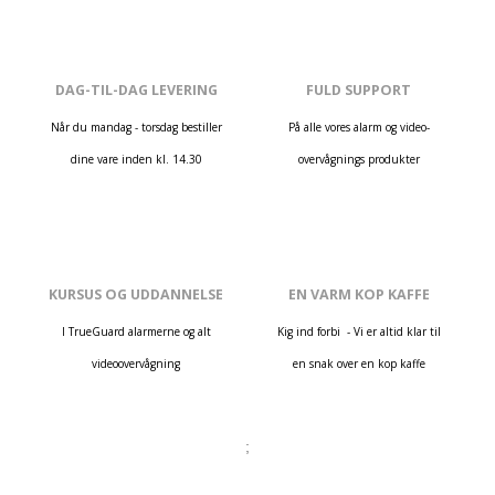
DAG-TIL-DAG LEVERING
FULD SUPPORT
Når du mandag - torsdag bestiller
På alle vores alarm og video-
dine vare inden kl. 14.30
overvågnings produkter
KURSUS OG UDDANNELSE
EN VARM KOP KAFFE
I TrueGuard alarmerne og alt
Kig ind forbi - Vi er altid klar til
videoovervågning
en snak over en kop kaffe
;