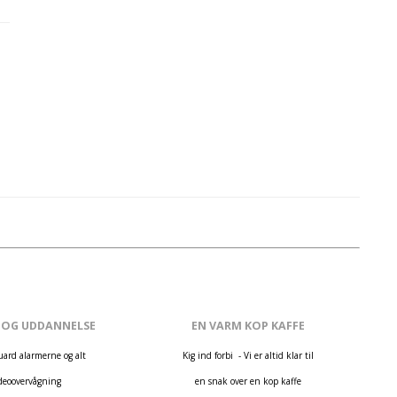
 OG UDDANNELSE
EN VARM KOP KAFFE
uard alarmerne og alt
Kig ind forbi - Vi er altid klar til
deoovervågning
en snak over en kop kaffe