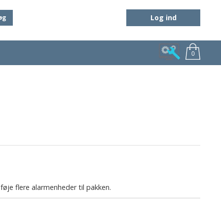
Log ind
øg
0
føje flere alarmenheder til pakken.