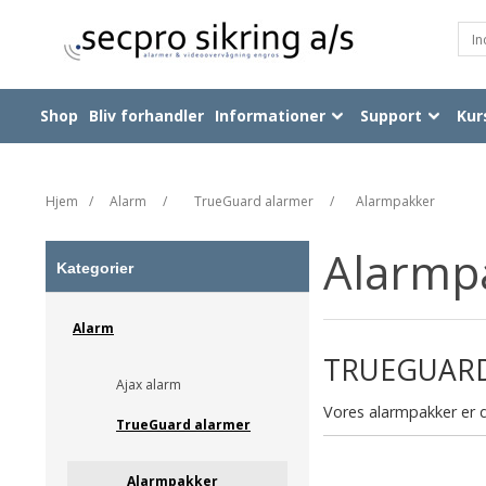
Shop
Bliv forhandler
Informationer
Support
Kur
Hjem
/
Alarm
/
TrueGuard alarmer
/
Alarmpakker
Alarmp
Kategorier
Alarm
TRUEGUAR
Ajax alarm
Vores alarmpakker er d
TrueGuard alarmer
Alarmpakker