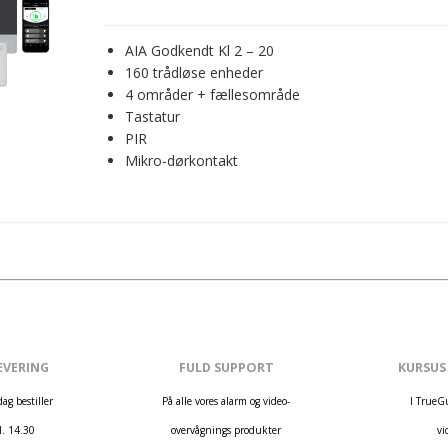
AIA Godkendt Kl 2 – 20
160 trådløse enheder
4 områder + fællesområde
Tastatur
PIR
Mikro-dørkontakt
EVERING
FULD SUPPORT
KURSUS
ag bestiller
På alle vores alarm og video-
I TrueG
l. 14.30
overvågnings produkter
vi